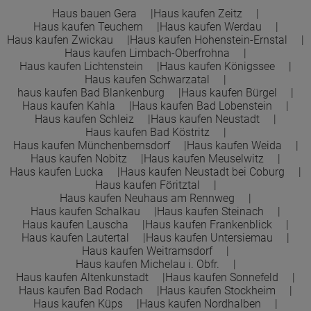
Haus bauen Gera
Haus kaufen Zeitz
Haus kaufen Teuchern
Haus kaufen Werdau
Town &Country Haus Lizenzgeber GmbH
Haus kaufen Zwickau
Haus kaufen Hohenstein-Ernstal
Haus kaufen Limbach-Oberfrohna
Haus kaufen Lichtenstein
Haus kaufen Königssee
Haus kaufen Schwarzatal
haus kaufen Bad Blankenburg
Haus kaufen Bürgel
Haus kaufen Kahla
Haus kaufen Bad Lobenstein
Haus kaufen Schleiz
Haus kaufen Neustadt
Haus kaufen Bad Köstritz
Haus kaufen Münchenbernsdorf
Haus kaufen Weida
Haus kaufen Nobitz
Haus kaufen Meuselwitz
Haus kaufen Lucka
Haus kaufen Neustadt bei Coburg
Haus kaufen Föritztal
Haus kaufen Neuhaus am Rennweg
Haus kaufen Schalkau
Haus kaufen Steinach
Haus kaufen Lauscha
Haus kaufen Frankenblick
Haus kaufen Lautertal
Haus kaufen Untersiemau
Haus kaufen Weitramsdorf
Haus kaufen Michelau i. Obfr.
Haus kaufen Altenkunstadt
Haus kaufen Sonnefeld
Haus kaufen Bad Rodach
Haus kaufen Stockheim
Haus kaufen Küps
Haus kaufen Nordhalben