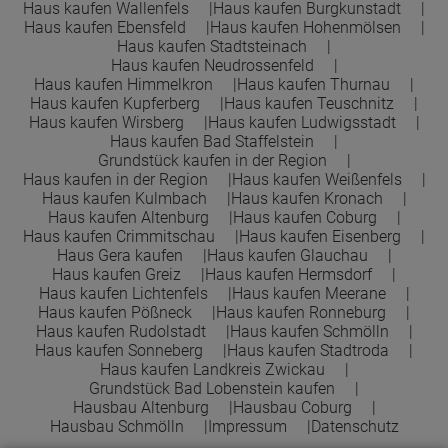
Haus kaufen Wallenfels
Haus kaufen Burgkunstadt
Haus kaufen Ebensfeld
Haus kaufen Hohenmölsen
Haus kaufen Stadtsteinach
Haus kaufen Neudrossenfeld
Haus kaufen Himmelkron
Haus kaufen Thurnau
Haus kaufen Kupferberg
Haus kaufen Teuschnitz
Haus kaufen Wirsberg
Haus kaufen Ludwigsstadt
Haus kaufen Bad Staffelstein
Grundstück kaufen in der Region
Haus kaufen in der Region
Haus kaufen Weißenfels
Haus kaufen Kulmbach
Haus kaufen Kronach
Haus kaufen Altenburg
Haus kaufen Coburg
Haus kaufen Crimmitschau
Haus kaufen Eisenberg
Haus Gera kaufen
Haus kaufen Glauchau
Haus kaufen Greiz
Haus kaufen Hermsdorf
Haus kaufen Lichtenfels
Haus kaufen Meerane
Haus kaufen Pößneck
Haus kaufen Ronneburg
Haus kaufen Rudolstadt
Haus kaufen Schmölln
Haus kaufen Sonneberg
Haus kaufen Stadtroda
Haus kaufen Landkreis Zwickau
Grundstück Bad Lobenstein kaufen
Hausbau Altenburg
Hausbau Coburg
Hausbau Schmölln
Impressum
Datenschutz