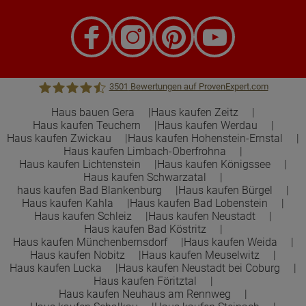
3501
Bewertungen auf ProvenExpert.com
Haus bauen Gera
Haus kaufen Zeitz
Haus kaufen Teuchern
Haus kaufen Werdau
Town &Country Haus Lizenzgeber GmbH
Haus kaufen Zwickau
Haus kaufen Hohenstein-Ernstal
Haus kaufen Limbach-Oberfrohna
Haus kaufen Lichtenstein
Haus kaufen Königssee
Haus kaufen Schwarzatal
haus kaufen Bad Blankenburg
Haus kaufen Bürgel
Haus kaufen Kahla
Haus kaufen Bad Lobenstein
Haus kaufen Schleiz
Haus kaufen Neustadt
Haus kaufen Bad Köstritz
Haus kaufen Münchenbernsdorf
Haus kaufen Weida
Haus kaufen Nobitz
Haus kaufen Meuselwitz
Haus kaufen Lucka
Haus kaufen Neustadt bei Coburg
Haus kaufen Föritztal
Haus kaufen Neuhaus am Rennweg