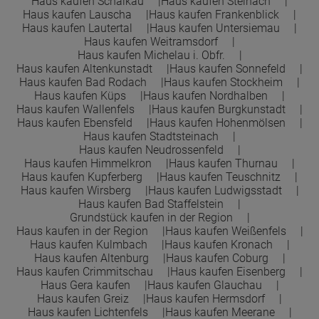
Haus kaufen Schalkau
Haus kaufen Steinach
Haus kaufen Lauscha
Haus kaufen Frankenblick
Haus kaufen Lautertal
Haus kaufen Untersiemau
Haus kaufen Weitramsdorf
Haus kaufen Michelau i. Obfr.
Haus kaufen Altenkunstadt
Haus kaufen Sonnefeld
Haus kaufen Bad Rodach
Haus kaufen Stockheim
Haus kaufen Küps
Haus kaufen Nordhalben
Haus kaufen Wallenfels
Haus kaufen Burgkunstadt
Haus kaufen Ebensfeld
Haus kaufen Hohenmölsen
Haus kaufen Stadtsteinach
Haus kaufen Neudrossenfeld
Haus kaufen Himmelkron
Haus kaufen Thurnau
Haus kaufen Kupferberg
Haus kaufen Teuschnitz
Haus kaufen Wirsberg
Haus kaufen Ludwigsstadt
Haus kaufen Bad Staffelstein
Grundstück kaufen in der Region
Haus kaufen in der Region
Haus kaufen Weißenfels
Haus kaufen Kulmbach
Haus kaufen Kronach
Haus kaufen Altenburg
Haus kaufen Coburg
Haus kaufen Crimmitschau
Haus kaufen Eisenberg
Haus Gera kaufen
Haus kaufen Glauchau
Haus kaufen Greiz
Haus kaufen Hermsdorf
Haus kaufen Lichtenfels
Haus kaufen Meerane