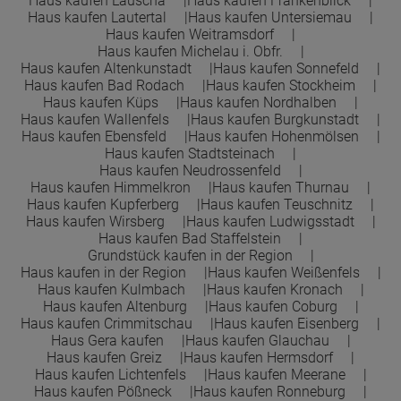
Haus kaufen Lauscha
Haus kaufen Frankenblick
Haus kaufen Lautertal
Haus kaufen Untersiemau
Haus kaufen Weitramsdorf
Haus kaufen Michelau i. Obfr.
Haus kaufen Altenkunstadt
Haus kaufen Sonnefeld
Haus kaufen Bad Rodach
Haus kaufen Stockheim
Haus kaufen Küps
Haus kaufen Nordhalben
Haus kaufen Wallenfels
Haus kaufen Burgkunstadt
Haus kaufen Ebensfeld
Haus kaufen Hohenmölsen
Haus kaufen Stadtsteinach
Haus kaufen Neudrossenfeld
Haus kaufen Himmelkron
Haus kaufen Thurnau
Haus kaufen Kupferberg
Haus kaufen Teuschnitz
Haus kaufen Wirsberg
Haus kaufen Ludwigsstadt
Haus kaufen Bad Staffelstein
Grundstück kaufen in der Region
Haus kaufen in der Region
Haus kaufen Weißenfels
Haus kaufen Kulmbach
Haus kaufen Kronach
Haus kaufen Altenburg
Haus kaufen Coburg
Haus kaufen Crimmitschau
Haus kaufen Eisenberg
Haus Gera kaufen
Haus kaufen Glauchau
Haus kaufen Greiz
Haus kaufen Hermsdorf
Haus kaufen Lichtenfels
Haus kaufen Meerane
Haus kaufen Pößneck
Haus kaufen Ronneburg