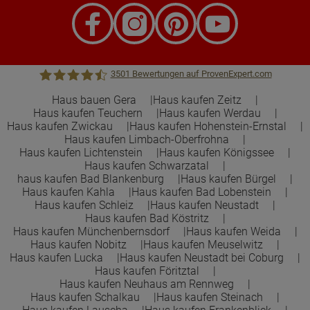
3501
Bewertungen auf ProvenExpert.com
Haus bauen Gera
Haus kaufen Zeitz
Haus kaufen Teuchern
Haus kaufen Werdau
Town &Country Haus Lizenzgeber GmbH
Haus kaufen Zwickau
Haus kaufen Hohenstein-Ernstal
Haus kaufen Limbach-Oberfrohna
Haus kaufen Lichtenstein
Haus kaufen Königssee
Haus kaufen Schwarzatal
haus kaufen Bad Blankenburg
Haus kaufen Bürgel
Haus kaufen Kahla
Haus kaufen Bad Lobenstein
Haus kaufen Schleiz
Haus kaufen Neustadt
Haus kaufen Bad Köstritz
Haus kaufen Münchenbernsdorf
Haus kaufen Weida
Haus kaufen Nobitz
Haus kaufen Meuselwitz
Haus kaufen Lucka
Haus kaufen Neustadt bei Coburg
Haus kaufen Föritztal
Haus kaufen Neuhaus am Rennweg
Haus kaufen Schalkau
Haus kaufen Steinach