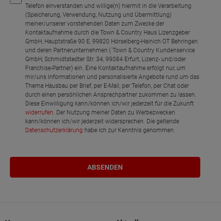
Telefon einverstanden und willige(n) hiermit in die Verarbeitung
(Speicherung, Verwendung, Nutzung und Übermittlung)
meiner/unserer vorstehenden Daten zum Zwecke der
Kontaktaufnahme durch die Town & Country Haus Lizenzgeber
GmbH, Hauptstraße 90 E, 99820 Hörselberg-Hainich OT Behringen
und deren Partnerunternehmen ( Town & Country Kundenservice
GmbH, Schmidtstedter Str. 34, 99084 Erfurt, Lizenz- und/oder
Franchise-Partner) ein. Eine Kontaktaufnahme erfolgt nur, um
mir/uns Informationen und personalisierte Angebote rund um das
Thema Hausbau per Brief, per E-Mail, per Telefon, per Chat oder
durch einen persönlichen Ansprechpartner zukommen zu lassen.
Diese Einwilligung kann/können ich/wir jederzeit für die Zukunft
widerrufen
. Der Nutzung meiner Daten zu Werbezwecken
kann/können ich/wir jederzeit widersprechen. Die geltende
Datenschutzerklärung
habe ich zur Kenntnis genommen.