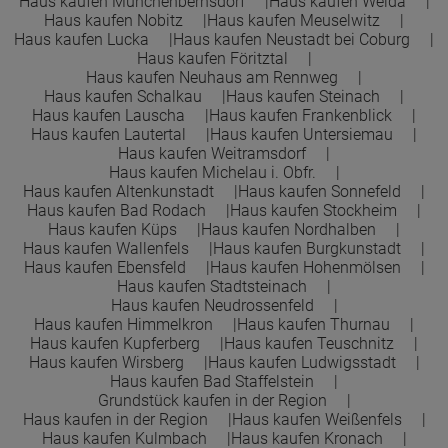
Haus kaufen Münchenbernsdorf
Haus kaufen Weida
Haus kaufen Nobitz
Haus kaufen Meuselwitz
Haus kaufen Lucka
Haus kaufen Neustadt bei Coburg
Haus kaufen Föritztal
Haus kaufen Neuhaus am Rennweg
Haus kaufen Schalkau
Haus kaufen Steinach
Haus kaufen Lauscha
Haus kaufen Frankenblick
Haus kaufen Lautertal
Haus kaufen Untersiemau
Haus kaufen Weitramsdorf
Haus kaufen Michelau i. Obfr.
Haus kaufen Altenkunstadt
Haus kaufen Sonnefeld
Haus kaufen Bad Rodach
Haus kaufen Stockheim
Haus kaufen Küps
Haus kaufen Nordhalben
Haus kaufen Wallenfels
Haus kaufen Burgkunstadt
Haus kaufen Ebensfeld
Haus kaufen Hohenmölsen
Haus kaufen Stadtsteinach
Haus kaufen Neudrossenfeld
Haus kaufen Himmelkron
Haus kaufen Thurnau
Haus kaufen Kupferberg
Haus kaufen Teuschnitz
Haus kaufen Wirsberg
Haus kaufen Ludwigsstadt
Haus kaufen Bad Staffelstein
Grundstück kaufen in der Region
Haus kaufen in der Region
Haus kaufen Weißenfels
Haus kaufen Kulmbach
Haus kaufen Kronach