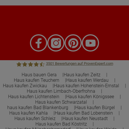
3501
Bewertungen auf ProvenExpert.com
Haus bauen Gera
Haus kaufen Zeitz
Haus kaufen Teuchern
Haus kaufen Werdau
Town &Country Haus Lizenzgeber GmbH
Haus kaufen Zwickau
Haus kaufen Hohenstein-Ernstal
Haus kaufen Limbach-Oberfrohna
Haus kaufen Lichtenstein
Haus kaufen Königssee
Haus kaufen Schwarzatal
haus kaufen Bad Blankenburg
Haus kaufen Bürgel
Haus kaufen Kahla
Haus kaufen Bad Lobenstein
Haus kaufen Schleiz
Haus kaufen Neustadt
Haus kaufen Bad Köstritz