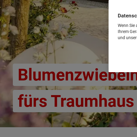
Datensc
Wenn Sie a
Ihrem Ger
und unser
Blumenzwiebel
fürs Traumhaus