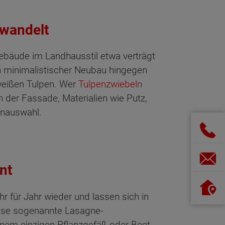
rwandelt
Gebäude im Landhausstil etwa verträgt
n minimalistischer Neubau hingegen
 weißen Tulpen. Wer
Tulpenzwiebeln
 der Fassade, Materialien wie Putz,
tenauswahl.
nt
r für Jahr wieder und lassen sich in
iese sogenannte Lasagne-
inem einzigen Pflanzgefäß oder Beet.