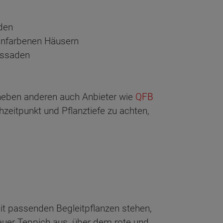
aden
einfarbenen Häusern
Fassaden
h neben anderen auch Anbieter wie
QFB
zeitpunkt und Pflanztiefe zu achten,
mit passenden Begleitpflanzen stehen,
lauer Teppich aus, über dem rote und