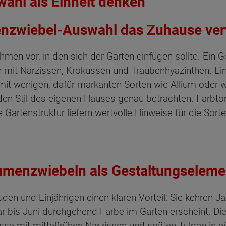
wahl als Einheit denken
enzwiebel-Auswahl das Zuhause ve
men vor, in den sich der Garten einfügen sollte. Ein 
n mit Narzissen, Krokussen und Traubenhyazinthen. Ei
mit wenigen, dafür markanten Sorten wie Allium oder
en Stil des eigenen Hauses genau betrachten. Farbton
 Gartenstruktur liefern wertvolle Hinweise für die Sor
lumenzwiebeln als Gestaltungseleme
en und Einjährigen einen klaren Vorteil: Sie kehren Jah
ar bis Juni durchgehend Farbe im Garten erscheint. D
se mit mittelfrühen Narzissen und späten Tulpen in e