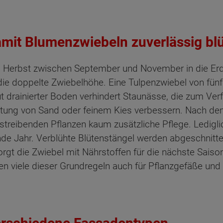
damit Blumenzwiebeln zuverlässig bl
 Herbst zwischen September und November in die Erde 
nt die doppelte Zwiebelhöhe. Eine Tulpenzwiebel von fü
gut drainierter Boden verhindert Staunässe, die zum Ve
tung von Sand oder feinem Kies verbessern. Nach dem 
streibenden Pflanzen kaum zusätzliche Pflege. Ledigli
ende Jahr. Verblühte Blütenstängel werden abgeschnitte
sorgt die Zwiebel mit Nährstoffen für die nächste Saiso
ten viele dieser Grundregeln auch für Pflanzgefäße und