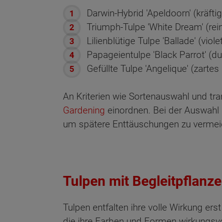
Darwin-Hybrid 'Apeldoorn' (kräfti
Triumph-Tulpe 'White Dream' (rei
Lilienblütige Tulpe 'Ballade' (v
Papageientulpe 'Black Parrot' (d
Gefüllte Tulpe 'Angelique' (zart
An Kriterien wie Sortenauswahl und tr
Gardening
einordnen. Bei der Auswahl 
um spätere Enttäuschungen zu vermei
Tulpen mit Begleitpflanz
Tulpen entfalten ihre volle Wirkung er
die ihre Farben und Formen wirkungsvol