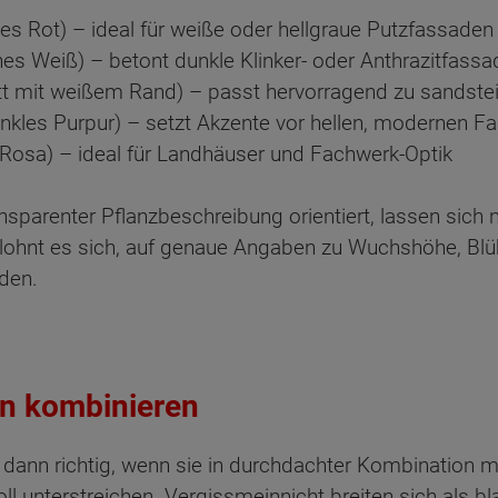
ges Rot) – ideal für weiße oder hellgraue Putzfassaden
nes Weiß) – betont dunkle Klinker- oder Anthrazitfass
iolett mit weißem Rand) – passt hervorragend zu sandst
unkles Purpur) – setzt Akzente vor hellen, modernen 
es Rosa) – ideal für Landhäuser und Fachwerk-Optik
ansparenter Pflanzbeschreibung orientiert, lassen sic
lohnt es sich, auf genaue Angaben zu Wuchshöhe, Blüh
den.
en kombinieren
st dann richtig, wenn sie in durchdachter Kombination 
l unterstreichen. Vergissmeinnicht breiten sich als b