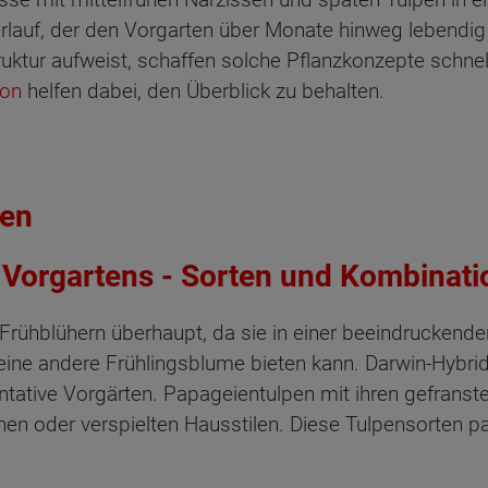
erlauf, der den Vorgarten über Monate hinweg lebendig
uktur aufweist, schaffen solche Pflanzkonzepte schne
son
helfen dabei, den Überblick zu behalten.
zen
 Vorgartens - Sorten und Kombinat
rühblühern überhaupt, da sie in einer beeindruckende
eine andere Frühlingsblume bieten kann. Darwin-Hybri
ntative Vorgärten. Papageientulpen mit ihren gefranst
hen oder verspielten Hausstilen. Diese Tulpensorten 
ten Sie suchen?