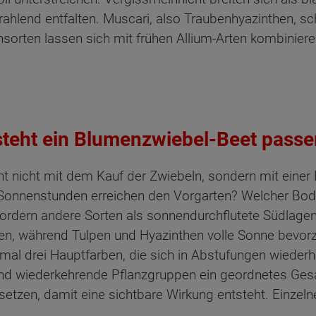
ahlend entfalten. Muscari, also Traubenhyazinthen, sc
sorten lassen sich mit frühen Allium-Arten kombinie
ntsteht ein Blumenzwiebel-Beet pass
t nicht mit dem Kauf der Zwiebeln, sondern mit einer
e Sonnenstunden erreichen den Vorgarten? Welcher Bode
ordern andere Sorten als sonnendurchflutete Südlage
n, während Tulpen und Hyazinthen volle Sonne bevorz
imal drei Hauptfarben, die sich in Abstufungen wieder
und wiederkehrende Pflanzgruppen ein geordnetes Gesam
etzen, damit eine sichtbare Wirkung entsteht. Einzeln