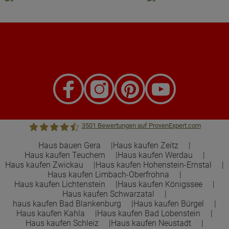
3501
Bewertungen auf ProvenExpert.com
Haus bauen Gera
Haus kaufen Zeitz
Haus kaufen Teuchern
Haus kaufen Werdau
Town &Country Haus Lizenzgeber GmbH
Haus kaufen Zwickau
Haus kaufen Hohenstein-Ernstal
Haus kaufen Limbach-Oberfrohna
Haus kaufen Lichtenstein
Haus kaufen Königssee
Haus kaufen Schwarzatal
haus kaufen Bad Blankenburg
Haus kaufen Bürgel
Haus kaufen Kahla
Haus kaufen Bad Lobenstein
Haus kaufen Schleiz
Haus kaufen Neustadt