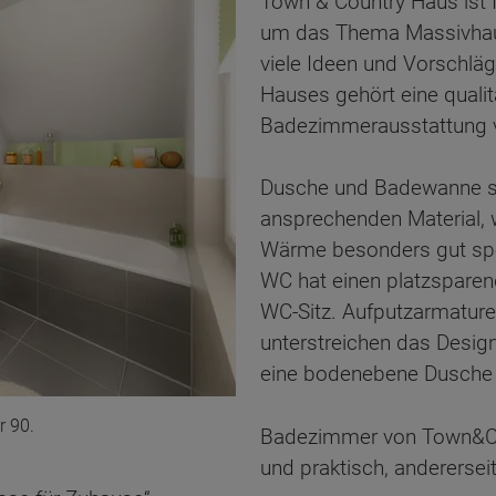
Town & Country Haus ist I
um das Thema Massivhaus
viele Ideen und Vorschlä
Hauses gehört eine qualit
Badezimmerausstattung v
Dusche und Badewanne si
ansprechenden Material, w
Wärme besonders gut spe
WC hat einen platzsparen
WC-Sitz. Aufputzarmature
unterstreichen das Design
eine bodenebene Dusche 
 90.
Badezimmer von Town&Cou
und praktisch, anderersei