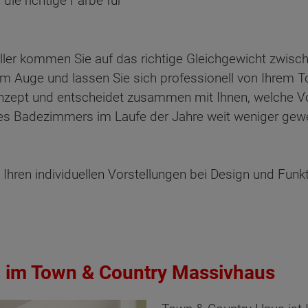
 die richtige Farbe für
neller kommen Sie auf das richtige Gleichgewicht zwisc
 im Auge und lassen Sie sich professionell von Ihrem 
onzept und entscheidet zusammen mit Ihnen, welche Vo
g des Badezimmers im Laufe der Jahre weit weniger gew
d Ihren individuellen Vorstellungen bei Design und Funk
 im Town & Country Massivhaus
ten Sie suchen?