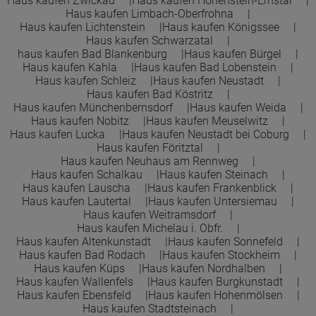
Haus kaufen Zwickau
Haus kaufen Hohenstein-Ernstal
Haus kaufen Limbach-Oberfrohna
Haus kaufen Lichtenstein
Haus kaufen Königssee
Haus kaufen Schwarzatal
haus kaufen Bad Blankenburg
Haus kaufen Bürgel
Haus kaufen Kahla
Haus kaufen Bad Lobenstein
Haus kaufen Schleiz
Haus kaufen Neustadt
Haus kaufen Bad Köstritz
Haus kaufen Münchenbernsdorf
Haus kaufen Weida
Haus kaufen Nobitz
Haus kaufen Meuselwitz
Haus kaufen Lucka
Haus kaufen Neustadt bei Coburg
Haus kaufen Föritztal
Haus kaufen Neuhaus am Rennweg
Haus kaufen Schalkau
Haus kaufen Steinach
Haus kaufen Lauscha
Haus kaufen Frankenblick
Haus kaufen Lautertal
Haus kaufen Untersiemau
Haus kaufen Weitramsdorf
Haus kaufen Michelau i. Obfr.
Haus kaufen Altenkunstadt
Haus kaufen Sonnefeld
Haus kaufen Bad Rodach
Haus kaufen Stockheim
Haus kaufen Küps
Haus kaufen Nordhalben
Haus kaufen Wallenfels
Haus kaufen Burgkunstadt
Haus kaufen Ebensfeld
Haus kaufen Hohenmölsen
Haus kaufen Stadtsteinach