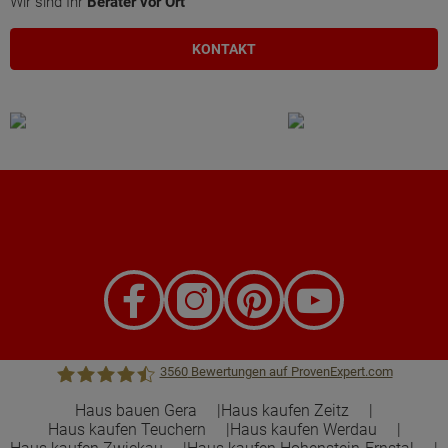
Wir sind Ihr
Berater vor Ort
KONTAKT
3560
Bewertungen auf ProvenExpert.com
Haus bauen Gera
Haus kaufen Zeitz
Haus kaufen Teuchern
Haus kaufen Werdau
Town &Country Haus Lizenzgeber GmbH