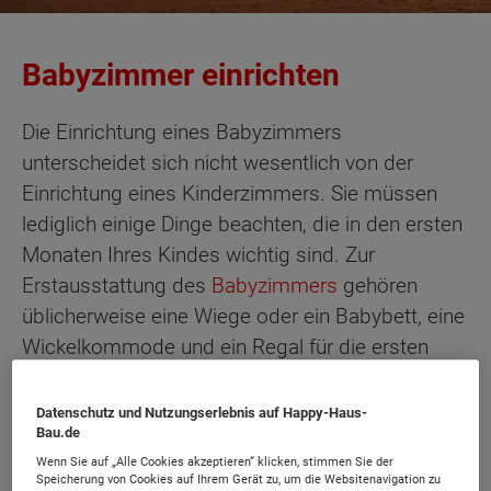
Babyzimmer einrichten
Die Einrichtung eines Babyzimmers
unterscheidet sich nicht wesentlich von der
Einrichtung eines Kinderzimmers. Sie müssen
lediglich einige Dinge beachten, die in den ersten
Monaten Ihres Kindes wichtig sind. Zur
Erstausstattung des
Babyzimmers
gehören
üblicherweise eine Wiege oder ein Babybett, eine
Wickelkommode und ein Regal für die ersten
Spielzeuge sowie allerhand andere Dinge.
Datenschutz und Nutzungserlebnis auf Happy-Haus-
Bau.de
Damit Sie Ihr Kind in aller Ruhe stillen können,
Wenn Sie auf „Alle Cookies akzeptieren“ klicken, stimmen Sie der
Speicherung von Cookies auf Ihrem Gerät zu, um die Websitenavigation zu