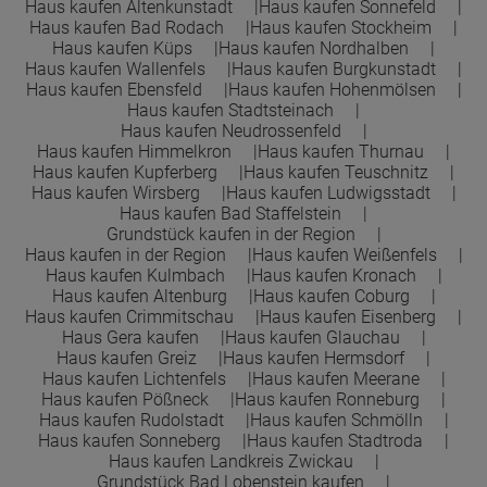
Haus kaufen Altenkunstadt
Haus kaufen Sonnefeld
Haus kaufen Bad Rodach
Haus kaufen Stockheim
Haus kaufen Küps
Haus kaufen Nordhalben
Haus kaufen Wallenfels
Haus kaufen Burgkunstadt
Haus kaufen Ebensfeld
Haus kaufen Hohenmölsen
Haus kaufen Stadtsteinach
Haus kaufen Neudrossenfeld
Haus kaufen Himmelkron
Haus kaufen Thurnau
Haus kaufen Kupferberg
Haus kaufen Teuschnitz
Haus kaufen Wirsberg
Haus kaufen Ludwigsstadt
Haus kaufen Bad Staffelstein
Grundstück kaufen in der Region
Haus kaufen in der Region
Haus kaufen Weißenfels
Haus kaufen Kulmbach
Haus kaufen Kronach
Haus kaufen Altenburg
Haus kaufen Coburg
Haus kaufen Crimmitschau
Haus kaufen Eisenberg
Haus Gera kaufen
Haus kaufen Glauchau
Haus kaufen Greiz
Haus kaufen Hermsdorf
Haus kaufen Lichtenfels
Haus kaufen Meerane
Haus kaufen Pößneck
Haus kaufen Ronneburg
Haus kaufen Rudolstadt
Haus kaufen Schmölln
Haus kaufen Sonneberg
Haus kaufen Stadtroda
Haus kaufen Landkreis Zwickau
Grundstück Bad Lobenstein kaufen