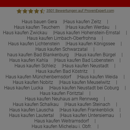
3501
Bewertungen auf ProvenExpert.com
Haus bauen Gera
Haus kaufen Zeitz
Haus kaufen Teuchern
Haus kaufen Werdau
Town &Country Haus Lizenzgeber GmbH
Haus kaufen Zwickau
Haus kaufen Hohenstein-Ernstal
Haus kaufen Limbach-Oberfrohna
Haus kaufen Lichtenstein
Haus kaufen Königssee
Haus kaufen Schwarzatal
haus kaufen Bad Blankenburg
Haus kaufen Bürgel
Haus kaufen Kahla
Haus kaufen Bad Lobenstein
Haus kaufen Schleiz
Haus kaufen Neustadt
Haus kaufen Bad Köstritz
Haus kaufen Münchenbernsdorf
Haus kaufen Weida
Haus kaufen Nobitz
Haus kaufen Meuselwitz
Haus kaufen Lucka
Haus kaufen Neustadt bei Coburg
Haus kaufen Föritztal
Haus kaufen Neuhaus am Rennweg
Haus kaufen Schalkau
Haus kaufen Steinach
Haus kaufen Lauscha
Haus kaufen Frankenblick
Haus kaufen Lautertal
Haus kaufen Untersiemau
Haus kaufen Weitramsdorf
Haus kaufen Michelau i. Obfr.