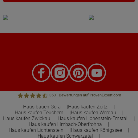
3501
Bewertungen auf ProvenExpert.com
Haus bauen Gera
Haus kaufen Zeitz
Haus kaufen Teuchern
Haus kaufen Werdau
Town &Country Haus Lizenzgeber GmbH
Haus kaufen Zwickau
Haus kaufen Hohenstein-Ernstal
Haus kaufen Limbach-Oberfrohna
Haus kaufen Lichtenstein
Haus kaufen Königssee
Haus kaufen Schwarzatal