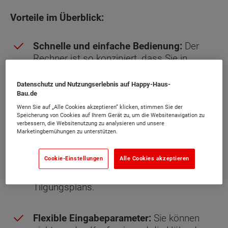
Vorteile im Überblick:
Schnelle und einfache Bedienung:
Der
Rechner ist so konzipiert, dass Sie in
wenigen Schritten alle relevanten Daten
eingeben können. Das Ergebnis wird sofort
Datenschutz und Nutzungserlebnis auf Happy-Haus-
und ohne Umwege angezeigt.
Bau.de
Wenn Sie auf „Alle Cookies akzeptieren“ klicken, stimmen Sie der
Speicherung von Cookies auf Ihrem Gerät zu, um die Websitenavigation zu
Detaillierte Kostenübersicht:
Neben der
verbessern, die Websitenutzung zu analysieren und unsere
Marketingbemühungen zu unterstützen.
monatlichen Rate erhalten Sie auch eine
detaillierte Aufschlüsselung der
Cookie-Einstellungen
Alle Cookies akzeptieren
Gesamtkosten, des Sollzinssatzes, des
effektiven Jahreszinses und des gesamten
Tilgungsplans.
Flexible Eingabeparameter:
Sie können