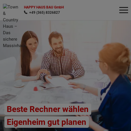
HAPPY HAUS BAU GmbH
+49 (365) 8326827
Wonach möchten Sie suchen?
Beste Rechner wählen
Eigenheim gut planen