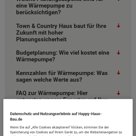
eine Wärmepumpe zu
berücksichtigen?
Town & Country Haus baut für Ihre
Zukunft mit hoher
Planungssicherheit
Budgetplanung: Wie viel kostet eine
Wärmepumpe?
Kennzahlen für Wärmepumpe: Was
sagen welche Werte aus?
FAQ zur Wärmepumpe: Hier
antworten unsere Experten auf Ihre
Fragen
Datenschutz und Nutzungserlebnis auf Happy-Haus-
Bau.de
Wenn Sie auf „Alle Cookies akzeptieren“ klicken, stimmen Sie der
Alles, was Sie über Wärmepumpen
Speicherung von Cookies auf Ihrem Gerät zu, um die Websitenavigation zu