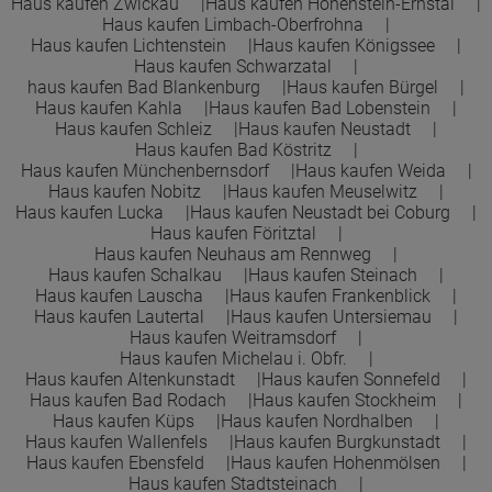
Haus kaufen Zwickau
Haus kaufen Hohenstein-Ernstal
Haus kaufen Limbach-Oberfrohna
Haus kaufen Lichtenstein
Haus kaufen Königssee
Haus kaufen Schwarzatal
haus kaufen Bad Blankenburg
Haus kaufen Bürgel
Haus kaufen Kahla
Haus kaufen Bad Lobenstein
Haus kaufen Schleiz
Haus kaufen Neustadt
Haus kaufen Bad Köstritz
Haus kaufen Münchenbernsdorf
Haus kaufen Weida
Haus kaufen Nobitz
Haus kaufen Meuselwitz
Haus kaufen Lucka
Haus kaufen Neustadt bei Coburg
Haus kaufen Föritztal
Haus kaufen Neuhaus am Rennweg
Haus kaufen Schalkau
Haus kaufen Steinach
Haus kaufen Lauscha
Haus kaufen Frankenblick
Haus kaufen Lautertal
Haus kaufen Untersiemau
Haus kaufen Weitramsdorf
Haus kaufen Michelau i. Obfr.
Haus kaufen Altenkunstadt
Haus kaufen Sonnefeld
Haus kaufen Bad Rodach
Haus kaufen Stockheim
Haus kaufen Küps
Haus kaufen Nordhalben
Haus kaufen Wallenfels
Haus kaufen Burgkunstadt
Haus kaufen Ebensfeld
Haus kaufen Hohenmölsen
Haus kaufen Stadtsteinach