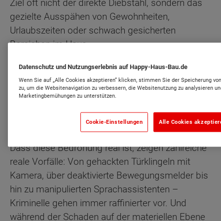
Ziel oft nicht der direkte Diebstahl, sondern das
gezielte Ausspähen von Gewohnheiten,
Urlaubszeiten oder schwach gesicherten
Bereichen im Haus.
„Moderne Einbrecher nutzen nicht
Datenschutz und Nutzungserlebnis auf Happy-Haus-Bau.de
mehr den Dietrich, sondern die
Wenn Sie auf „Alle Cookies akzeptieren“ klicken, stimmen Sie der Speicherung vo
zu, um die Websitenavigation zu verbessern, die Websitenutzung zu analysieren u
digitale Schwachstelle – Sicherheit
Marketingbemühungen zu unterstützen.
beginnt nicht mit Technik, sondern
mit Bewusstsein.“
Cookie-Einstellungen
Alle Cookies akzeptier
Dass diese Bedrohung real ist, zeigen zahlreiche
reale Vorfälle: Von gehackten Türklingeln mit
Kamera, über deaktivierte Bewegungsmelder bis
hin zu manipulierten Sprachassistenten –
Kriminelle gehen immer raffinierter vor. Und
während der Schaden auf der materiellen Ebene