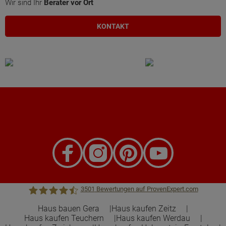
Wir sind Ihr
Berater vor Ort
KONTAKT
3501
Bewertungen auf ProvenExpert.com
Haus bauen Gera
Haus kaufen Zeitz
Haus kaufen Teuchern
Haus kaufen Werdau
Town &Country Haus Lizenzgeber GmbH