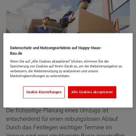
Datenschutz und Nutzungserlebnis auf Happy-Haus-
Bau.de
Wenn Sie auf „Alle Cookies akzeptieren“ klicken, stimmen Sie der
Speicherung von Cookies auf Ihrem Gerät zu, um die Websitenavigation zu
verbessern, die Websitenutzung zu analysieren und unsere
Sie müssen den Umzug nicht ohne Hilfe durchführen, es
Marketingbemühungen zu unterstützen.
gibt ausreichend Umzugsunternehmen, die Ihnen unter
die Arme greifen.
Cookie-Einstellungen
Alle Cookies akzeptieren
Die frühzeitige Planung eines Umzugs ist
entscheidend für einen reibungslosen Ablauf.
Durch das Festlegen wichtiger Termine im
Voraus wird eine strukturierte Basis geschaffen.