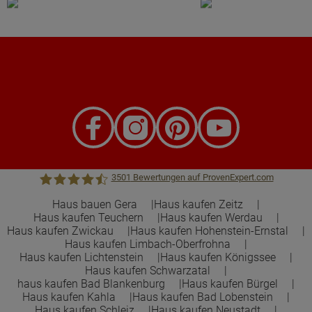
3501
Bewertungen auf ProvenExpert.com
Haus bauen Gera
Haus kaufen Zeitz
Haus kaufen Teuchern
Haus kaufen Werdau
Town &Country Haus Lizenzgeber GmbH
Haus kaufen Zwickau
Haus kaufen Hohenstein-Ernstal
Haus kaufen Limbach-Oberfrohna
Haus kaufen Lichtenstein
Haus kaufen Königssee
Haus kaufen Schwarzatal
haus kaufen Bad Blankenburg
Haus kaufen Bürgel
Haus kaufen Kahla
Haus kaufen Bad Lobenstein
Haus kaufen Schleiz
Haus kaufen Neustadt