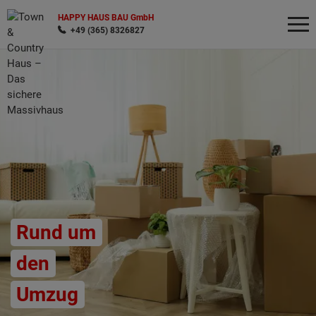
HAPPY HAUS BAU GmbH
+49 (365) 8326827
Wonach möchten Sie suchen?
Rund um
den
Umzug