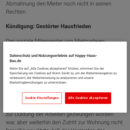
Abmahnung den Mieter noch nicht in seinen
Rechten.
Kündigung: Gestörter Hausfrieden
Das soziale Miteinander von Mietparteien
untereinander sowie zwischen Mieter und
Datenschutz und Nutzungserlebnis auf Happy-Haus-
Vermieter hat einen hohen Stellenwert. Wer den
Bau.de
Hausfrieden nicht wahrt, darf vom Vermieter
Wenn Sie auf „Alle Cookies akzeptieren“ klicken, stimmen Sie der
fristlos vor die Tür gesetzt werden. So ein
Speicherung von Cookies auf Ihrem Gerät zu, um die Websitenavigation zu
verbessern, die Websitenutzung zu analysieren und unsere
Beschluss des Landesgerichts (LG) Berlin unter
Marketingbemühungen zu unterstützen.
dem Aktenzeichen 67 S 337/07). Der Fall: Ein
Mieter widersetzte sich Instandhaltungs- und
Cookie-Einstellungen
Alle Cookies akzeptieren
Modernisierungsarbeiten. Nachdem er gerichtlich
zur Duldung der Arbeiten gezwungen worden
war, aber weiterhin den Zutritt zur Wohnung nicht