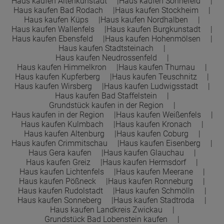
Haus kaufen Altenkunstadt
Haus kaufen Sonnefeld
Haus kaufen Bad Rodach
Haus kaufen Stockheim
Haus kaufen Küps
Haus kaufen Nordhalben
Haus kaufen Wallenfels
Haus kaufen Burgkunstadt
Haus kaufen Ebensfeld
Haus kaufen Hohenmölsen
Haus kaufen Stadtsteinach
Haus kaufen Neudrossenfeld
Haus kaufen Himmelkron
Haus kaufen Thurnau
Haus kaufen Kupferberg
Haus kaufen Teuschnitz
Haus kaufen Wirsberg
Haus kaufen Ludwigsstadt
Haus kaufen Bad Staffelstein
Grundstück kaufen in der Region
Haus kaufen in der Region
Haus kaufen Weißenfels
Haus kaufen Kulmbach
Haus kaufen Kronach
Haus kaufen Altenburg
Haus kaufen Coburg
Haus kaufen Crimmitschau
Haus kaufen Eisenberg
Haus Gera kaufen
Haus kaufen Glauchau
Haus kaufen Greiz
Haus kaufen Hermsdorf
Haus kaufen Lichtenfels
Haus kaufen Meerane
Haus kaufen Pößneck
Haus kaufen Ronneburg
Haus kaufen Rudolstadt
Haus kaufen Schmölln
Haus kaufen Sonneberg
Haus kaufen Stadtroda
Haus kaufen Landkreis Zwickau
Grundstück Bad Lobenstein kaufen