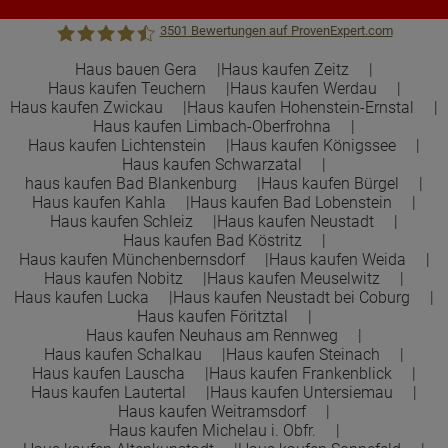
3501
Bewertungen auf ProvenExpert.com
Haus bauen Gera
Haus kaufen Zeitz
Haus kaufen Teuchern
Haus kaufen Werdau
Town &Country Haus Lizenzgeber GmbH
Haus kaufen Zwickau
Haus kaufen Hohenstein-Ernstal
Haus kaufen Limbach-Oberfrohna
Haus kaufen Lichtenstein
Haus kaufen Königssee
Haus kaufen Schwarzatal
haus kaufen Bad Blankenburg
Haus kaufen Bürgel
Haus kaufen Kahla
Haus kaufen Bad Lobenstein
Haus kaufen Schleiz
Haus kaufen Neustadt
Haus kaufen Bad Köstritz
Haus kaufen Münchenbernsdorf
Haus kaufen Weida
Haus kaufen Nobitz
Haus kaufen Meuselwitz
Haus kaufen Lucka
Haus kaufen Neustadt bei Coburg
Haus kaufen Föritztal
Haus kaufen Neuhaus am Rennweg
Haus kaufen Schalkau
Haus kaufen Steinach
Haus kaufen Lauscha
Haus kaufen Frankenblick
Haus kaufen Lautertal
Haus kaufen Untersiemau
Haus kaufen Weitramsdorf
Haus kaufen Michelau i. Obfr.