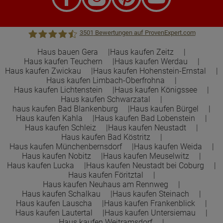
3501
Bewertungen auf ProvenExpert.com
Haus bauen Gera
Haus kaufen Zeitz
Haus kaufen Teuchern
Haus kaufen Werdau
Town &Country Haus Lizenzgeber GmbH
Haus kaufen Zwickau
Haus kaufen Hohenstein-Ernstal
Haus kaufen Limbach-Oberfrohna
Haus kaufen Lichtenstein
Haus kaufen Königssee
Haus kaufen Schwarzatal
haus kaufen Bad Blankenburg
Haus kaufen Bürgel
Haus kaufen Kahla
Haus kaufen Bad Lobenstein
Haus kaufen Schleiz
Haus kaufen Neustadt
Haus kaufen Bad Köstritz
Haus kaufen Münchenbernsdorf
Haus kaufen Weida
Haus kaufen Nobitz
Haus kaufen Meuselwitz
Haus kaufen Lucka
Haus kaufen Neustadt bei Coburg
Haus kaufen Föritztal
Haus kaufen Neuhaus am Rennweg
Haus kaufen Schalkau
Haus kaufen Steinach
Haus kaufen Lauscha
Haus kaufen Frankenblick
Haus kaufen Lautertal
Haus kaufen Untersiemau
Haus kaufen Weitramsdorf