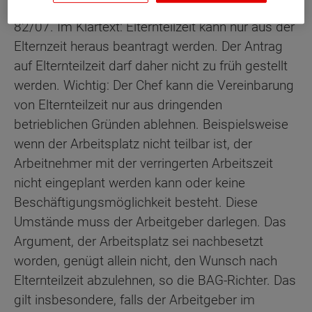
Entscheidung unter dem Aktenzeichen 9 AZR
82/07. Im Klartext: Elternteilzeit kann nur aus der
Elternzeit heraus beantragt werden. Der Antrag
auf Elternteilzeit darf daher nicht zu früh gestellt
werden. Wichtig: Der Chef kann die Vereinbarung
von Elternteilzeit nur aus dringenden
betrieblichen Gründen ablehnen. Beispielsweise
wenn der Arbeitsplatz nicht teilbar ist, der
Arbeitnehmer mit der verringerten Arbeitszeit
nicht eingeplant werden kann oder keine
Beschäftigungsmöglichkeit besteht. Diese
Umstände muss der Arbeitgeber darlegen. Das
Argument, der Arbeitsplatz sei nachbesetzt
worden, genügt allein nicht, den Wunsch nach
Elternteilzeit abzulehnen, so die BAG-Richter. Das
gilt insbesondere, falls der Arbeitgeber im