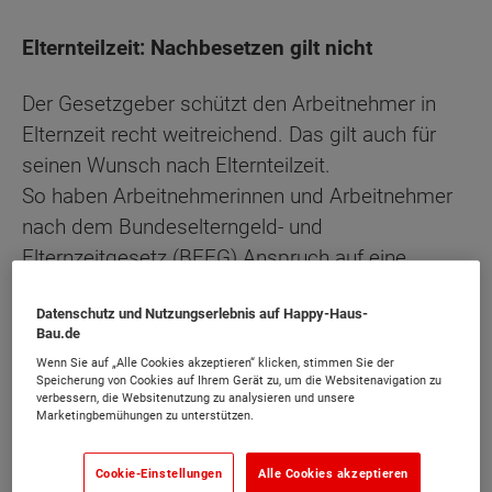
Elternteilzeit: Nachbesetzen gilt nicht
Der Gesetzgeber schützt den Arbeitnehmer in
Elternzeit recht weitreichend. Das gilt auch für
seinen Wunsch nach Elternteilzeit.
So haben Arbeitnehmerinnen und Arbeitnehmer
nach dem Bundeselterngeld- und
Elternzeitgesetz (BEEG) Anspruch auf eine
zweimalige Verringerung ihrer vertraglich
Datenschutz und Nutzungserlebnis auf Happy-Haus-
vereinbarten Arbeitszeit. Diesen Anspruch auf
Bau.de
Elternteilzeit können junge Mütter bzw. Vater
Wenn Sie auf „Alle Cookies akzeptieren“ klicken, stimmen Sie der
erstmals geltend machen, wenn sie verbindlich
Speicherung von Cookies auf Ihrem Gerät zu, um die Websitenavigation zu
verbessern, die Websitenutzung zu analysieren und unsere
festgelegt haben, für welchen Zeitraum sie
Marketingbemühungen zu unterstützen.
Elternzeit beantragen, so das
Bundesarbeitsgericht (BAG) in seiner
Cookie-Einstellungen
Alle Cookies akzeptieren