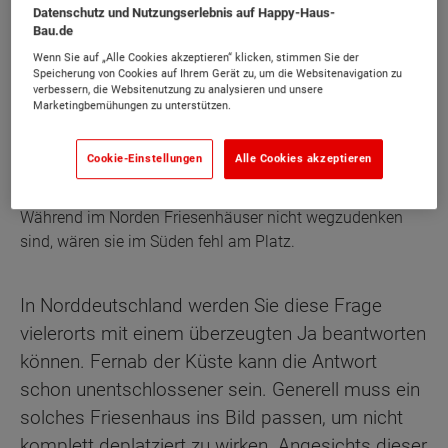
Datenschutz und Nutzungserlebnis auf Happy-Haus-
Bau.de
Wenn Sie auf „Alle Cookies akzeptieren“ klicken, stimmen Sie der
Speicherung von Cookies auf Ihrem Gerät zu, um die Websitenavigation zu
verbessern, die Websitenutzung zu analysieren und unsere
Marketingbemühungen zu unterstützen.
Cookie-Einstellungen
Alle Cookies akzeptieren
Während im Norden Friesenhäuser nicht wegzudenken
sind, wären sie im Süden fehl am Platz.
In Norddeutschland werden Sie diese Frage
vielerorts mit einem überzeugten Ja beantworten
können. Fernab der Küste kann die Antwort
schon unentschlossener sein. Generell muss ein
solches Friesenhaus ins Bild passen, um nicht
komplett deplatziert zu wirken. Angesichts dieser