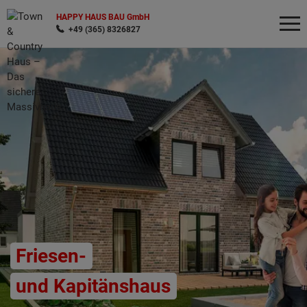
HAPPY HAUS BAU GmbH
+49 (365) 8326827
Wonach möchten Sie suchen?
Friesen-
und Kapitänshaus