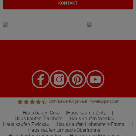
KONTAKT
3501
Bewertungen auf ProvenExpert.com
Haus bauen Gera
Haus kaufen Zeitz
Haus kaufen Teuchern
Haus kaufen Werdau
Town &Country Haus Lizenzgeber GmbH
Haus kaufen Zwickau
Haus kaufen Hohenstein-Ernstal
Haus kaufen Limbach-Oberfrohna
Haus kaufen Lichtenstein
Haus kaufen Königssee