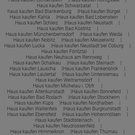
Haus kaufen Schwarzatal
haus kaufen Bad Blankenburg
Haus kaufen Bürgel
Haus kaufen Kahla
Haus kaufen Bad Lobenstein
Haus kaufen Schleiz
Haus kaufen Neustadt
Haus kaufen Bad Köstritz
Haus kaufen Münchenbernsdorf
Haus kaufen Weida
Haus kaufen Nobitz
Haus kaufen Meuselwitz
Haus kaufen Lucka
Haus kaufen Neustadt bei Coburg
Haus kaufen Föritztal
Haus kaufen Neuhaus am Rennweg
Haus kaufen Schalkau
Haus kaufen Steinach
Haus kaufen Lauscha
Haus kaufen Frankenblick
Haus kaufen Lautertal
Haus kaufen Untersiemau
Haus kaufen Weitramsdorf
Haus kaufen Michelau i. Obfr.
Haus kaufen Altenkunstadt
Haus kaufen Sonnefeld
Haus kaufen Bad Rodach
Haus kaufen Stockheim
Haus kaufen Küps
Haus kaufen Nordhalben
Haus kaufen Wallenfels
Haus kaufen Burgkunstadt
Haus kaufen Ebensfeld
Haus kaufen Hohenmölsen
Haus kaufen Stadtsteinach
Haus kaufen Neudrossenfeld
Haus kaufen Himmelkron
Haus kaufen Thurnau