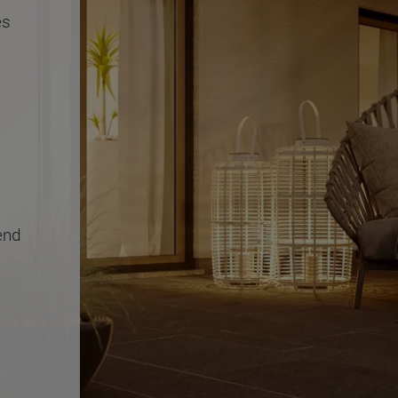
es
end