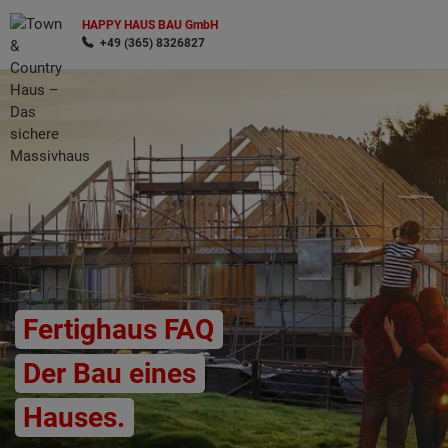
HAPPY HAUS BAU GmbH
+49 (365) 8326827
Wonach möchten Sie suchen?
Fertighaus FAQ
Der Bau eines
Hauses.