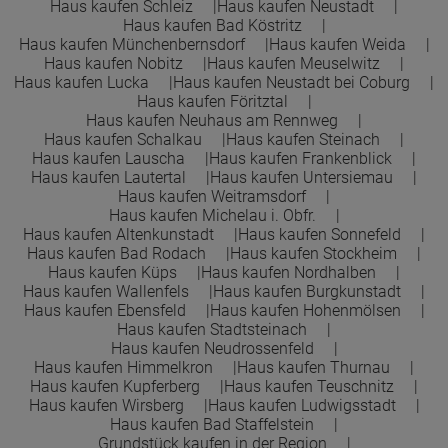
Haus kaufen Schleiz
Haus kaufen Neustadt
Haus kaufen Bad Köstritz
Haus kaufen Münchenbernsdorf
Haus kaufen Weida
Haus kaufen Nobitz
Haus kaufen Meuselwitz
Haus kaufen Lucka
Haus kaufen Neustadt bei Coburg
Haus kaufen Föritztal
Haus kaufen Neuhaus am Rennweg
Haus kaufen Schalkau
Haus kaufen Steinach
Haus kaufen Lauscha
Haus kaufen Frankenblick
Haus kaufen Lautertal
Haus kaufen Untersiemau
Haus kaufen Weitramsdorf
Haus kaufen Michelau i. Obfr.
Haus kaufen Altenkunstadt
Haus kaufen Sonnefeld
Haus kaufen Bad Rodach
Haus kaufen Stockheim
Haus kaufen Küps
Haus kaufen Nordhalben
Haus kaufen Wallenfels
Haus kaufen Burgkunstadt
Haus kaufen Ebensfeld
Haus kaufen Hohenmölsen
Haus kaufen Stadtsteinach
Haus kaufen Neudrossenfeld
Haus kaufen Himmelkron
Haus kaufen Thurnau
Haus kaufen Kupferberg
Haus kaufen Teuschnitz
Haus kaufen Wirsberg
Haus kaufen Ludwigsstadt
Haus kaufen Bad Staffelstein
Grundstück kaufen in der Region