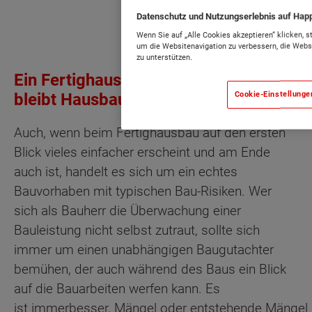
Datenschutz und Nutzungserlebnis auf Ha
Wenn Sie auf „Alle Cookies akzeptieren“ klicken, 
um die Websitenavigation zu verbessern, die Web
zu unterstützen.
Ein Fertighaus bauen - Hausbau
Cookie-Einstellunge
bleibt Hausbau
Auch, wenn beim Fertighausbau auf den ersten
Blick vieles einfacher erscheint und am Ende
auch ist, handelt es sich um ein echtes
Bauvorhaben mit typischen Bau-Risiken. Wer
sich als Bauherr die Überwachung einer
Bauleistung nicht selbst zutraut, sollte sich
immer um einen unabhängigen Baugutachter
bemühen, der auch während des Baus ein Blick
auf die Bauarbeiten werfen kann. Es
ist immerbesser, Mängel oder entstehende Mängel 