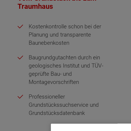
Traumhaus
Kostenkontrolle schon bei der
Planung und transparente
Baunebenkosten
Baugrundgutachten durch ein
geologisches Institut und TÜV-
geprüfte Bau- und
Montagevorschriften
Professioneller
Grundstückssuchservice und
Grundstücksdatenbank