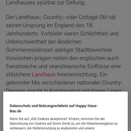
Landhauses spürbar zur Geltung.
Der Landhaus-, Country-, oder Cottage-Stil hat
seinen Ursprung im England des 18.
Jahrhunderts. Vorbilder waren Schlichtheit und
Unbeschwertheit der ländlichen
Sommerresidenzen adeliger Stadtbewohner.
Inzwischen prägen neben den englischen auch
französische und skandinavische Einflüsse eine
stilsichere
Landhaus
Inneneinrichtung. Ein
gekonnter Mix verschiedener nationaler Country-
Designs macht in Kombination mit klaren Linien
und Formen den Reiz eines modernen
Datenschutz und Nutzungserlebnis auf Happy-Haus-
Landhausstiles aus.
Bau.de
Wenn Sie auf „Alle Cookies akzeptieren“ klicken, stimmen Sie der
Die Verwendung natürlicher Materialien und eine
Speicherung von Cookies auf Ihrem Gerät zu, um die Websitenavigation zu
verbessern, die Websitenutzung zu analysieren und unsere
funktional ausgerichtete, rustikale Gemütlichkeit