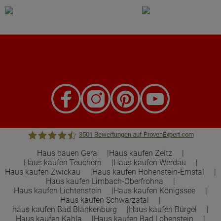
3501
Bewertungen auf ProvenExpert.com
Haus bauen Gera
Haus kaufen Zeitz
Haus kaufen Teuchern
Haus kaufen Werdau
Town &Country Haus Lizenzgeber GmbH
Haus kaufen Zwickau
Haus kaufen Hohenstein-Ernstal
Haus kaufen Limbach-Oberfrohna
Haus kaufen Lichtenstein
Haus kaufen Königssee
Haus kaufen Schwarzatal
haus kaufen Bad Blankenburg
Haus kaufen Bürgel
Haus kaufen Kahla
Haus kaufen Bad Lobenstein