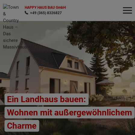
HAPPY HAUS BAU GmbH
+49 (365) 8326827
Wonach möchten Sie suchen?
Ein Landhaus bauen:
Wohnen mit außergewöhnlichem
Charme