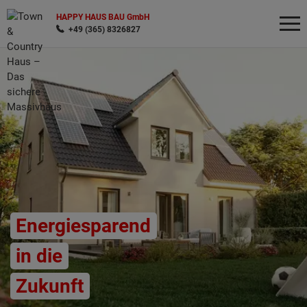
HAPPY HAUS BAU GmbH
+49 (365) 8326827
Wonach möchten Sie suchen?
Energiesparend
in die
Zukunft