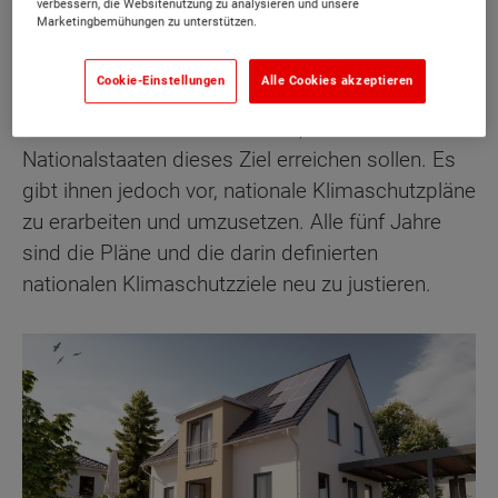
der Erde zu erreichen.
verbessern, die Websitenutzung zu analysieren und unsere
Marketingbemühungen zu unterstützen.
Das nennt sich "Treibhausgas-Neutralität" oder
Cookie-Einstellungen
Alle Cookies akzeptieren
auch "Netto-Null-Emission". Dabei regelt das
Pariser Abkommen zwar nicht, wie die einzelnen
Nationalstaaten dieses Ziel erreichen sollen. Es
gibt ihnen jedoch vor, nationale Klimaschutzpläne
zu erarbeiten und umzusetzen. Alle fünf Jahre
sind die Pläne und die darin definierten
nationalen Klimaschutzziele neu zu justieren.