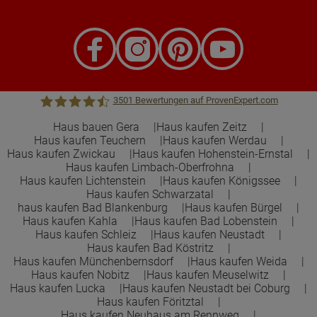
3501
Bewertungen auf ProvenExpert.com
Haus bauen Gera
Haus kaufen Zeitz
Haus kaufen Teuchern
Haus kaufen Werdau
Town &Country Haus Lizenzgeber GmbH
Haus kaufen Zwickau
Haus kaufen Hohenstein-Ernstal
Haus kaufen Limbach-Oberfrohna
Haus kaufen Lichtenstein
Haus kaufen Königssee
Haus kaufen Schwarzatal
haus kaufen Bad Blankenburg
Haus kaufen Bürgel
Haus kaufen Kahla
Haus kaufen Bad Lobenstein
Haus kaufen Schleiz
Haus kaufen Neustadt
Haus kaufen Bad Köstritz
Haus kaufen Münchenbernsdorf
Haus kaufen Weida
Haus kaufen Nobitz
Haus kaufen Meuselwitz
Haus kaufen Lucka
Haus kaufen Neustadt bei Coburg
Haus kaufen Föritztal
Haus kaufen Neuhaus am Rennweg