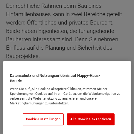
Der rechtliche Rahmen beim Bau eines
Einfamilienhauses kann in zwei Bereiche geteilt
werden: Öffentliches und privates Baurecht.
Beide haben Eigenheiten, die für angehende
Bauherren interessant sind. Denn Sie nehmen
Einfluss auf die Planung und Sicherheit des
Bauprojektes.
Öffentliches Baurecht wird durch Behörden
Datenschutz und Nutzungserlebnis auf Happy-Haus-
geregelt. Jedes Bundesland bzw. jede Gemeinde
Bau.de
kann dabei andere Vorgaben haben. Exakte
Wenn Sie auf „Alle Cookies akzeptieren“ klicken, stimmen Sie der
Speicherung von Cookies auf Ihrem Gerät zu, um die Websitenavigation zu
Informationen erhalten Sie bei ihrem zuständigen
verbessern, die Websitenutzung zu analysieren und unsere
Amt. In vielen Gemeinden ist es streng geregelt,
Marketingbemühungen zu unterstützen.
wie gebaut werden darf. Die Vorgaben müssen
Cookie-Einstellungen
Alle Cookies akzeptieren
bereits bei der Bauplanung eingehalten werden,
sonst wird keine Baugenehmigung erteilt.