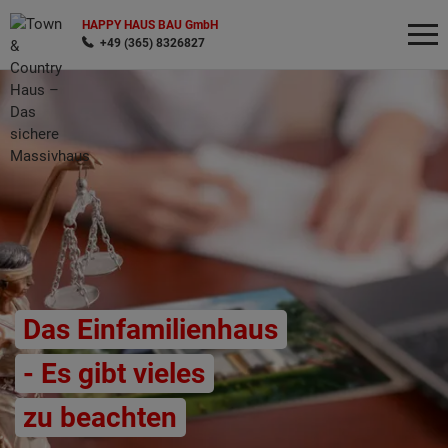
HAPPY HAUS BAU GmbH
+49 (365) 8326827
Wonach möchten Sie suchen?
Das Einfamilienhaus
- Es gibt vieles
zu beachten