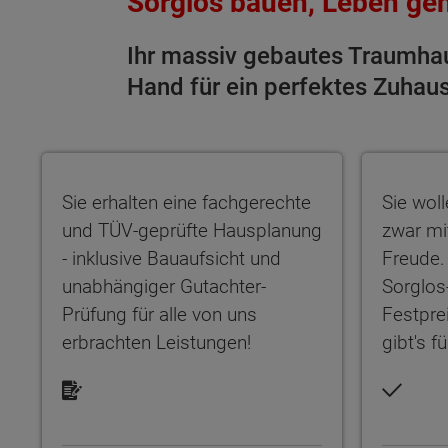
Sorglos bauen, Leben ge
Ihr massiv gebautes Traumhaus,
Hand für ein perfektes Zuhau
Sie erhalten eine fachgerechte und TÜV-geprüfte
Sie wolle
Sie erhalten eine fachgerechte
Sie wol
und TÜV-geprüfte Hausplanung
zwar mi
- inklusive Bauaufsicht und
Freude.
unabhängiger Gutachter-
Sorglos
Prüfung für alle von uns
Festpre
erbrachten Leistungen!
gibt's f