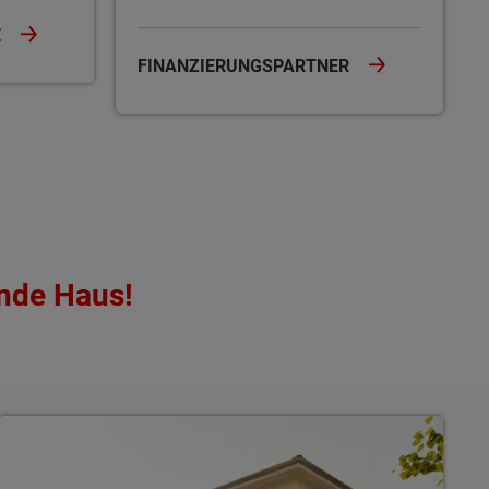
E
FINANZIERUNGSPARTNER
nde Haus!
Stadthäuser