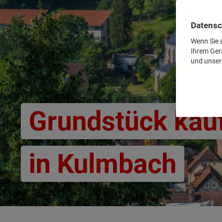
Datensc
Wenn Sie a
Ihrem Ger
und unser
Grundstück kau
in Kulmbach