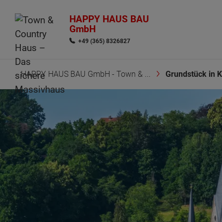
HAPPY HAUS BAU
GmbH
+49 (365) 8326827
HAPPY HAUS BAU GmbH - Town & ...
Grundstück in 