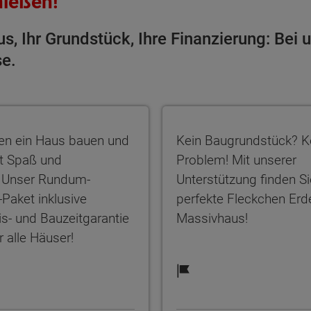
nießen!
 Ihr Grundstück, Ihre Finanzierung: Bei un
se.
 Hausplanung - inklusive
n ein Haus bauen und zwar mit Spaß und Freude. Unse
Kein Baugrundstück? Kein
len ein Haus bauen und
Kein Baugrundstück? K
t Spaß und
Problem! Mit unserer
 Unser Rundum-
Unterstützung finden S
-Paket inklusive
perfekte Fleckchen Erde
is- und Bauzeitgarantie
Massivhaus!
ür alle Häuser!