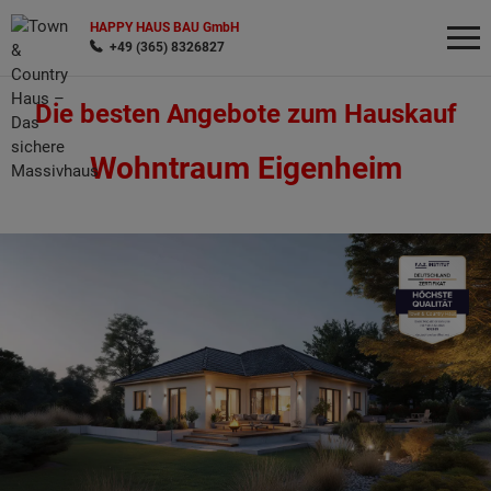
HAPPY HAUS BAU GmbH
+49 (365) 8326827
Die besten Angebote zum Hauskauf
Wonach möchten Sie suchen?
Wohntraum Eigenheim