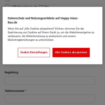
VR-Haustour um 17 Uhr
VR-Haustour um 18 Uhr
Datenschutz und Nutzungserlebnis auf Happy-Haus-
Bau.de
VR-Haustour um 19 Uhr
Wenn Sie auf „Alle Cookies akzeptieren“ klicken, stimmen Sie der
Speicherung von Cookies auf Ihrem Gerät zu, um die Websitenavigation zu
Vorname
verbessern, die Websitenutzung zu analysieren und unsere
Marketingbemühungen zu unterstützen.
Cookie-Einstellungen
Alle Cookies akzeptieren
Nachname
Begleitung
Telefonnummer