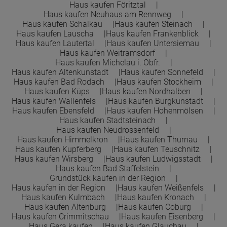
Haus kaufen Föritztal
Haus kaufen Neuhaus am Rennweg
Haus kaufen Schalkau
Haus kaufen Steinach
Haus kaufen Lauscha
Haus kaufen Frankenblick
Haus kaufen Lautertal
Haus kaufen Untersiemau
Haus kaufen Weitramsdorf
Haus kaufen Michelau i. Obfr.
Haus kaufen Altenkunstadt
Haus kaufen Sonnefeld
Haus kaufen Bad Rodach
Haus kaufen Stockheim
Haus kaufen Küps
Haus kaufen Nordhalben
Haus kaufen Wallenfels
Haus kaufen Burgkunstadt
Haus kaufen Ebensfeld
Haus kaufen Hohenmölsen
Haus kaufen Stadtsteinach
Haus kaufen Neudrossenfeld
Haus kaufen Himmelkron
Haus kaufen Thurnau
Haus kaufen Kupferberg
Haus kaufen Teuschnitz
Haus kaufen Wirsberg
Haus kaufen Ludwigsstadt
Haus kaufen Bad Staffelstein
Grundstück kaufen in der Region
Haus kaufen in der Region
Haus kaufen Weißenfels
Haus kaufen Kulmbach
Haus kaufen Kronach
Haus kaufen Altenburg
Haus kaufen Coburg
Haus kaufen Crimmitschau
Haus kaufen Eisenberg
Haus Gera kaufen
Haus kaufen Glauchau