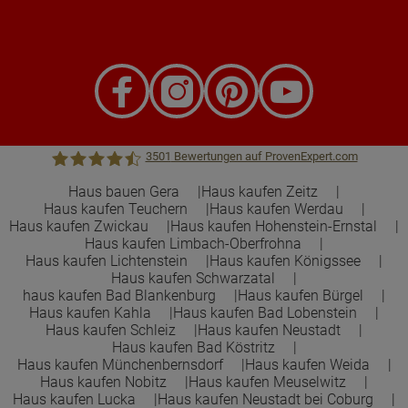
3501
Bewertungen auf ProvenExpert.com
Haus bauen Gera
Haus kaufen Zeitz
Haus kaufen Teuchern
Haus kaufen Werdau
Town &Country Haus Lizenzgeber GmbH
Haus kaufen Zwickau
Haus kaufen Hohenstein-Ernstal
Haus kaufen Limbach-Oberfrohna
Haus kaufen Lichtenstein
Haus kaufen Königssee
Haus kaufen Schwarzatal
haus kaufen Bad Blankenburg
Haus kaufen Bürgel
Haus kaufen Kahla
Haus kaufen Bad Lobenstein
Haus kaufen Schleiz
Haus kaufen Neustadt
Haus kaufen Bad Köstritz
Haus kaufen Münchenbernsdorf
Haus kaufen Weida
Haus kaufen Nobitz
Haus kaufen Meuselwitz
Haus kaufen Lucka
Haus kaufen Neustadt bei Coburg