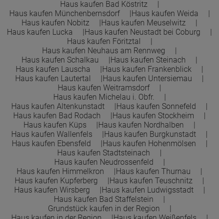
Haus kaufen Bad Köstritz
Haus kaufen Münchenbernsdorf
Haus kaufen Weida
Haus kaufen Nobitz
Haus kaufen Meuselwitz
Haus kaufen Lucka
Haus kaufen Neustadt bei Coburg
Haus kaufen Föritztal
Haus kaufen Neuhaus am Rennweg
Haus kaufen Schalkau
Haus kaufen Steinach
Haus kaufen Lauscha
Haus kaufen Frankenblick
Haus kaufen Lautertal
Haus kaufen Untersiemau
Haus kaufen Weitramsdorf
Haus kaufen Michelau i. Obfr.
Haus kaufen Altenkunstadt
Haus kaufen Sonnefeld
Haus kaufen Bad Rodach
Haus kaufen Stockheim
Haus kaufen Küps
Haus kaufen Nordhalben
Haus kaufen Wallenfels
Haus kaufen Burgkunstadt
Haus kaufen Ebensfeld
Haus kaufen Hohenmölsen
Haus kaufen Stadtsteinach
Haus kaufen Neudrossenfeld
Haus kaufen Himmelkron
Haus kaufen Thurnau
Haus kaufen Kupferberg
Haus kaufen Teuschnitz
Haus kaufen Wirsberg
Haus kaufen Ludwigsstadt
Haus kaufen Bad Staffelstein
Grundstück kaufen in der Region
Haus kaufen in der Region
Haus kaufen Weißenfels