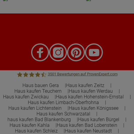
3501
Bewertungen auf ProvenExpert.com
Haus bauen Gera
Haus kaufen Zeitz
Haus kaufen Teuchern
Haus kaufen Werdau
Town &Country Haus Lizenzgeber GmbH
Haus kaufen Zwickau
Haus kaufen Hohenstein-Ernstal
Haus kaufen Limbach-Oberfrohna
Haus kaufen Lichtenstein
Haus kaufen Königssee
Haus kaufen Schwarzatal
haus kaufen Bad Blankenburg
Haus kaufen Bürgel
Haus kaufen Kahla
Haus kaufen Bad Lobenstein
Haus kaufen Schleiz
Haus kaufen Neustadt