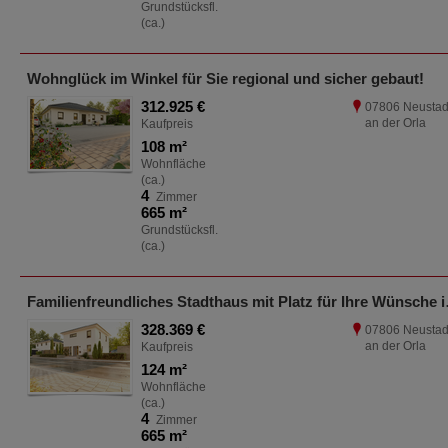
Grundstücksfl.
(ca.)
Wohnglück im Winkel für Sie regional und sicher gebaut!
312.925 €
07806 Neustad
an der Orla
Kaufpreis
108 m²
Wohnfläche
(ca.)
4
Zimmer
665 m²
Grundstücksfl.
(ca.)
Familienfreundli
328.369 €
07806 Neustad
an der Orla
Kaufpreis
124 m²
Wohnfläche
(ca.)
4
Zimmer
665 m²