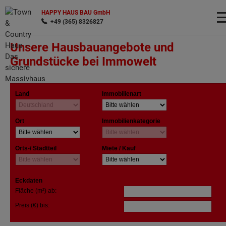
HAPPY HAUS BAU GmbH
+49 (365) 8326827
Unsere Hausbauangebote und
Grundstücke bei Immowelt
Wonach möchten Sie suchen?
Land
Immobilienart
Ort
Immobilienkategorie
Orts-/ Stadtteil
Miete / Kauf
Eckdaten
Fläche (m²) ab:
Preis (€) bis: