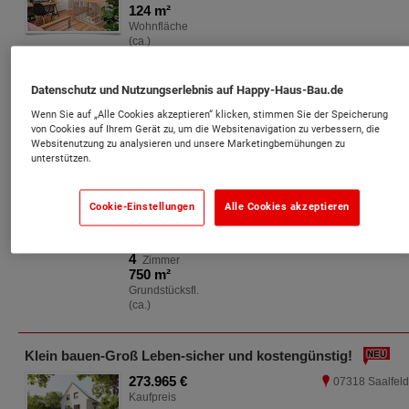
124 m²
Wohnfläche
(ca.)
4
Zimmer
825 m²
Grundstücksfl.
Datenschutz und Nutzungserlebnis auf Happy-Haus-Bau.de
(ca.)
Wenn Sie auf „Alle Cookies akzeptieren“ klicken, stimmen Sie der Speicherung
von Cookies auf Ihrem Gerät zu, um die Websitenavigation zu verbessern, die
Websitenutzung zu analysieren und unsere Marketingbemühungen zu
Ein eigenes modernes Haus mit Garten bietet Freiraum, langfristige Wohnq
unterstützen.
321.859 €
07318 Saalfel
Kaufpreis
Cookie-Einstellungen
Alle Cookies akzeptieren
124 m²
Wohnfläche
(ca.)
4
Zimmer
750 m²
Grundstücksfl.
(ca.)
Klein bauen-Groß Leben-sicher und kostengünstig!
273.965 €
07318 Saalfel
Kaufpreis