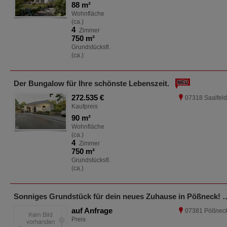
88 m²
Wohnfläche
(ca.)
4
Zimmer
750 m²
Grundstücksfl.
(ca.)
Der Bungalow für Ihre schönste Lebenszeit.
272.535 €
07318 Saalfel
Kaufpreis
90 m²
Wohnfläche
(ca.)
4
Zimmer
750 m²
Grundstücksfl.
(ca.)
Sonniges Grundstück für dein neue
auf Anfrage
07381 Pößnec
Preis