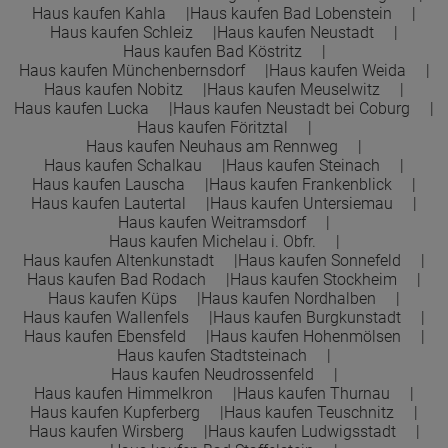
Haus kaufen Kahla
Haus kaufen Bad Lobenstein
Haus kaufen Schleiz
Haus kaufen Neustadt
Haus kaufen Bad Köstritz
Haus kaufen Münchenbernsdorf
Haus kaufen Weida
Haus kaufen Nobitz
Haus kaufen Meuselwitz
Haus kaufen Lucka
Haus kaufen Neustadt bei Coburg
Haus kaufen Föritztal
Haus kaufen Neuhaus am Rennweg
Haus kaufen Schalkau
Haus kaufen Steinach
Haus kaufen Lauscha
Haus kaufen Frankenblick
Haus kaufen Lautertal
Haus kaufen Untersiemau
Haus kaufen Weitramsdorf
Haus kaufen Michelau i. Obfr.
Haus kaufen Altenkunstadt
Haus kaufen Sonnefeld
Haus kaufen Bad Rodach
Haus kaufen Stockheim
Haus kaufen Küps
Haus kaufen Nordhalben
Haus kaufen Wallenfels
Haus kaufen Burgkunstadt
Haus kaufen Ebensfeld
Haus kaufen Hohenmölsen
Haus kaufen Stadtsteinach
Haus kaufen Neudrossenfeld
Haus kaufen Himmelkron
Haus kaufen Thurnau
Haus kaufen Kupferberg
Haus kaufen Teuschnitz
Haus kaufen Wirsberg
Haus kaufen Ludwigsstadt