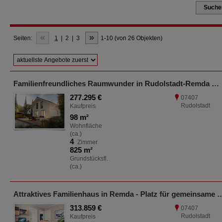
Suche
«
»
Seiten:
1
|
2
|
3
1-10 (von 26 Objekten)
Familienfreundliches Raumwunder in Rudolstadt-Remda
277.295 €
07407
Rudolstadt
Kaufpreis
98 m²
Wohnfläche
(ca.)
4
Zimmer
825 m²
Grundstücksfl.
(ca.)
Attraktives Familienhaus in Remda - Platz für
313.859 €
07407
Rudolstadt
Kaufpreis