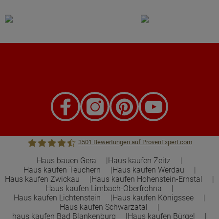
3501
Bewertungen auf ProvenExpert.com
Haus bauen Gera
Haus kaufen Zeitz
Haus kaufen Teuchern
Haus kaufen Werdau
Town &Country Haus Lizenzgeber GmbH
Haus kaufen Zwickau
Haus kaufen Hohenstein-Ernstal
Haus kaufen Limbach-Oberfrohna
Haus kaufen Lichtenstein
Haus kaufen Königssee
Haus kaufen Schwarzatal
haus kaufen Bad Blankenburg
Haus kaufen Bürgel