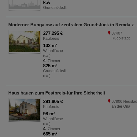
k.A
Grundstücksfl.
Moderner Bungalow auf zentralem Grundstück in
277.295 €
07407
Rudolstadt
Kaufpreis
102 m²
Wohnfläche
(ca.)
4
Zimmer
825 m²
Grundstücksfl.
(ca.)
Haus bauen zum Festpreis-für Ihre Sicherheit
291.805 €
07806 Neustad
an der Orla
Kaufpreis
98 m²
Wohnfläche
(ca.)
4
Zimmer
665 m²