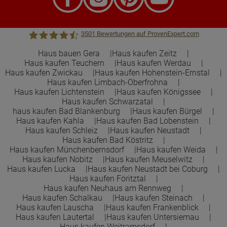
3501
Bewertungen auf ProvenExpert.com
Haus bauen Gera
Haus kaufen Zeitz
Haus kaufen Teuchern
Haus kaufen Werdau
Town &Country Haus Lizenzgeber GmbH
Haus kaufen Zwickau
Haus kaufen Hohenstein-Ernstal
Haus kaufen Limbach-Oberfrohna
Haus kaufen Lichtenstein
Haus kaufen Königssee
Haus kaufen Schwarzatal
haus kaufen Bad Blankenburg
Haus kaufen Bürgel
Haus kaufen Kahla
Haus kaufen Bad Lobenstein
Haus kaufen Schleiz
Haus kaufen Neustadt
Haus kaufen Bad Köstritz
Haus kaufen Münchenbernsdorf
Haus kaufen Weida
Haus kaufen Nobitz
Haus kaufen Meuselwitz
Haus kaufen Lucka
Haus kaufen Neustadt bei Coburg
Haus kaufen Föritztal
Haus kaufen Neuhaus am Rennweg
Haus kaufen Schalkau
Haus kaufen Steinach
Haus kaufen Lauscha
Haus kaufen Frankenblick
Haus kaufen Lautertal
Haus kaufen Untersiemau
Haus kaufen Weitramsdorf