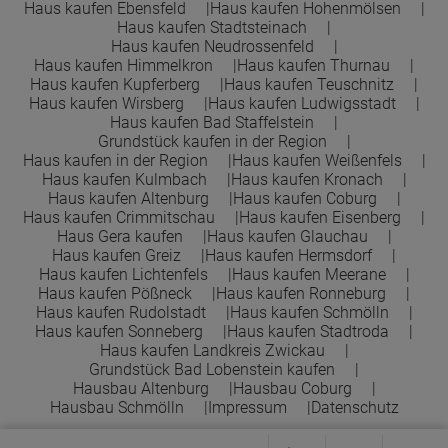
Haus kaufen Ebensfeld
Haus kaufen Hohenmölsen
Haus kaufen Stadtsteinach
Haus kaufen Neudrossenfeld
Haus kaufen Himmelkron
Haus kaufen Thurnau
Haus kaufen Kupferberg
Haus kaufen Teuschnitz
Haus kaufen Wirsberg
Haus kaufen Ludwigsstadt
Haus kaufen Bad Staffelstein
Grundstück kaufen in der Region
Haus kaufen in der Region
Haus kaufen Weißenfels
Haus kaufen Kulmbach
Haus kaufen Kronach
Haus kaufen Altenburg
Haus kaufen Coburg
Haus kaufen Crimmitschau
Haus kaufen Eisenberg
Haus Gera kaufen
Haus kaufen Glauchau
Haus kaufen Greiz
Haus kaufen Hermsdorf
Haus kaufen Lichtenfels
Haus kaufen Meerane
Haus kaufen Pößneck
Haus kaufen Ronneburg
Haus kaufen Rudolstadt
Haus kaufen Schmölln
Haus kaufen Sonneberg
Haus kaufen Stadtroda
Haus kaufen Landkreis Zwickau
Grundstück Bad Lobenstein kaufen
Hausbau Altenburg
Hausbau Coburg
Hausbau Schmölln
Impressum
Datenschutz