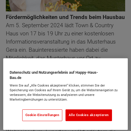
Fördermöglichkeiten und Trends beim Hausbau
Am 5. September 2024 lädt Town & Country
Haus von 17 bis 19 Uhr zu einer kostenlosen
Informationsveranstaltung in das Musterhaus
Gera ein. Bauinteressierte haben dabei die
Möglichkeit, das Musterhaus vor Ort zu
besichtigen und mit Hilfe einer VR-Brille in bis zu
Datenschutz und Nutzungserlebnis auf Happy-Haus-
24 verschiedene Haustypen einzutauchen. Der
Bau.de
virtuelle Rundgang bietet ein realitätsnahes 360°-
Wenn Sie auf „Alle Cookies akzeptieren“ klicken, stimmen Sie der
Erlebnis vielfältiger Grundrisslösungen und zeigt
Speicherung von Cookies auf Ihrem Gerät zu, um die Websitenavigation zu
verbessern, die Websitenutzung zu analysieren und unsere
die neuesten Trends im Hausbau.
Marketingbemühungen zu unterstützen.
Ein weiterer Schwerpunkt der Veranstaltung liegt
Cookie-Einstellungen
Alle Cookies akzeptieren
auf den aktuellen Fördermöglichkeiten für