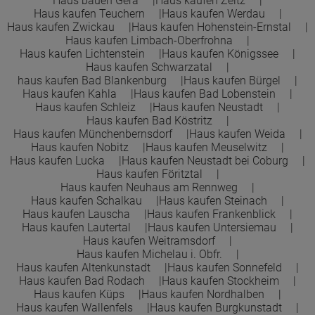
Haus bauen Gera
Haus kaufen Zeitz
Haus kaufen Teuchern
Haus kaufen Werdau
Town &Country Haus Lizenzgeber GmbH
Haus kaufen Zwickau
Haus kaufen Hohenstein-Ernstal
Haus kaufen Limbach-Oberfrohna
Haus kaufen Lichtenstein
Haus kaufen Königssee
Haus kaufen Schwarzatal
haus kaufen Bad Blankenburg
Haus kaufen Bürgel
Haus kaufen Kahla
Haus kaufen Bad Lobenstein
Haus kaufen Schleiz
Haus kaufen Neustadt
Haus kaufen Bad Köstritz
Haus kaufen Münchenbernsdorf
Haus kaufen Weida
Haus kaufen Nobitz
Haus kaufen Meuselwitz
Haus kaufen Lucka
Haus kaufen Neustadt bei Coburg
Haus kaufen Föritztal
Haus kaufen Neuhaus am Rennweg
Haus kaufen Schalkau
Haus kaufen Steinach
Haus kaufen Lauscha
Haus kaufen Frankenblick
Haus kaufen Lautertal
Haus kaufen Untersiemau
Haus kaufen Weitramsdorf
Haus kaufen Michelau i. Obfr.
Haus kaufen Altenkunstadt
Haus kaufen Sonnefeld
Haus kaufen Bad Rodach
Haus kaufen Stockheim
Haus kaufen Küps
Haus kaufen Nordhalben
Haus kaufen Wallenfels
Haus kaufen Burgkunstadt